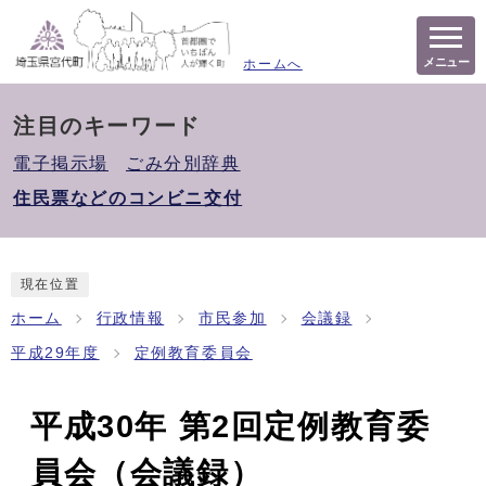
メニュー
ホームへ
注目のキーワード
電子掲示場
ごみ分別辞典
住民票などのコンビニ交付
現在位置
ホーム
行政情報
市民参加
会議録
平成29年度
定例教育委員会
平成30年 第2回定例教育委
員会（会議録）