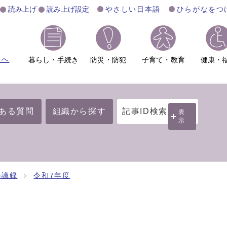
読み上げ
読み上げ設定
やさしい日本語
ひらがなをつ
ムへ
暮らし・手続き
防災・防犯
子育て・教育
健康・
ある質問
組織から探す
記事ID検索
表
示
会議録
令和7年度