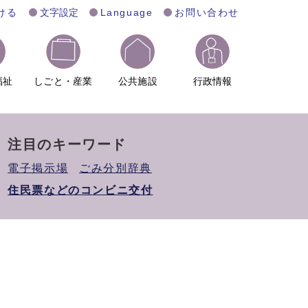
ける
文字設定
Language
お問い合わせ
福祉
しごと・産業
公共施設
行政情報
注目のキーワード
電子掲示場
ごみ分別辞典
住民票などのコンビニ交付