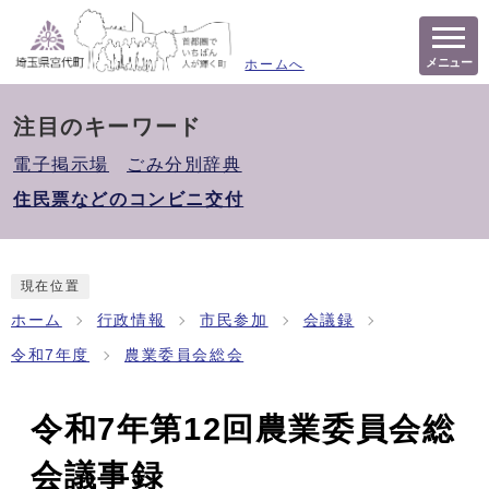
メニュー
ホームへ
注目のキーワード
電子掲示場
ごみ分別辞典
住民票などのコンビニ交付
現在位置
ホーム
行政情報
市民参加
会議録
令和7年度
農業委員会総会
令和7年第12回農業委員会総
会議事録