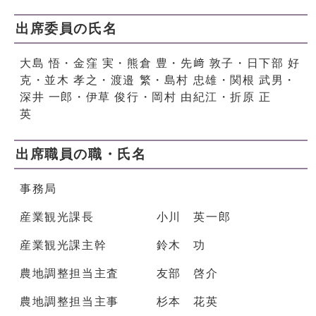
出席委員の氏名
大島 悟・金窪 実・熊倉 豊・先﨑 敦子・日下部 好
克・並木 孝之・渡邉 繁・島村 忠雄・関根 武男・
深井 一郎・伊草 俊行・岡村 由紀江・折原 正
英
出席職員の職・氏名
事務局
産業観光課長 小川 英一郎
産業観光課主幹 鈴木 功
農地調整担当主査 友部 啓介
農地調整担当主事 杉本 花英