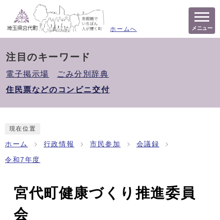
メニュー
ホームへ
注目のキーワード
電子掲示場
ごみ分別辞典
住民票などのコンビニ交付
現在位置
ホーム
行政情報
市民参加
会議録
令和7年度
宮代町健康づくり推進委員
会