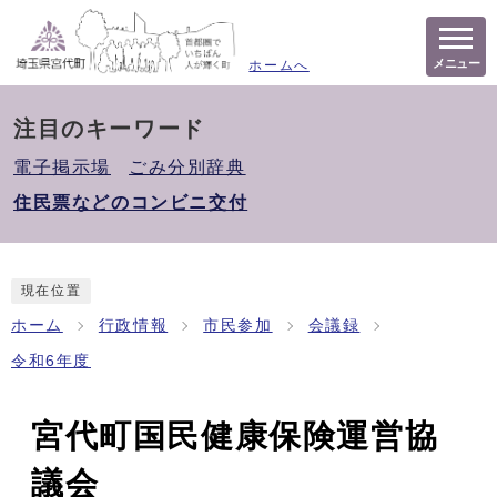
メニュー
ホームへ
注目のキーワード
電子掲示場
ごみ分別辞典
住民票などのコンビニ交付
現在位置
ホーム
行政情報
市民参加
会議録
令和6年度
宮代町国民健康保険運営協
議会