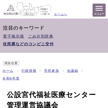
メニュー
ホームへ
注目のキーワード
電子掲示場
ごみ分別辞典
住民票などのコンビニ交付
現在位置
ホーム
行政情報
市民参加
会議録
令和6年度
公設宮代福祉医療センター
管理運営協議会