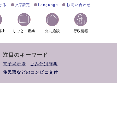
ける
文字設定
Language
お問い合わせ
福祉
しごと・産業
公共施設
行政情報
注目のキーワード
電子掲示場
ごみ分別辞典
住民票などのコンビニ交付