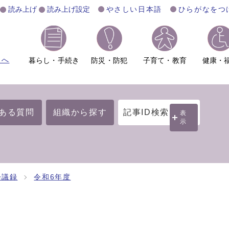
読み上げ
読み上げ設定
やさしい日本語
ひらがなをつ
ムへ
暮らし・手続き
防災・防犯
子育て・教育
健康・
ある質問
組織から探す
記事ID検索
表
示
会議録
令和6年度