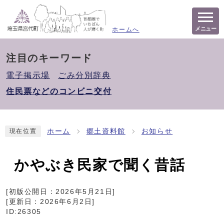
メニュー
ホームへ
注目のキーワード
電子掲示場
ごみ分別辞典
住民票などのコンビニ交付
ホーム
郷土資料館
お知らせ
現在位置
かやぶき民家で聞く昔話
[初版公開日：
2026年5月21日
]
[更新日：
2026年6月2日
]
ID:26305