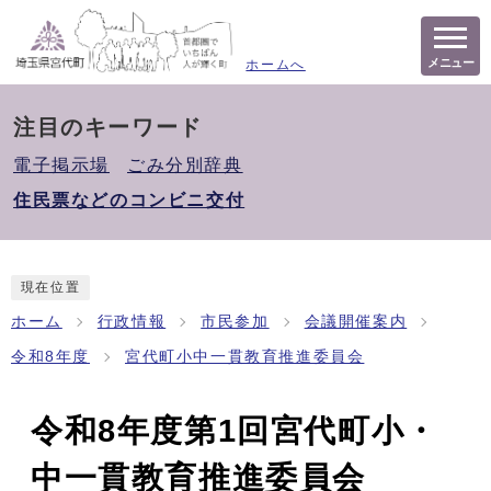
メニュー
ホームへ
注目のキーワード
電子掲示場
ごみ分別辞典
住民票などのコンビニ交付
現在位置
ホーム
行政情報
市民参加
会議開催案内
令和8年度
宮代町小中一貫教育推進委員会
令和8年度第1回宮代町小・
中一貫教育推進委員会