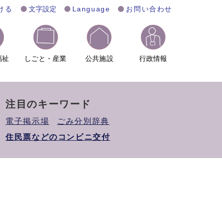
ける
文字設定
Language
お問い合わせ
福祉
しごと・産業
公共施設
行政情報
注目のキーワード
電子掲示場
ごみ分別辞典
住民票などのコンビニ交付