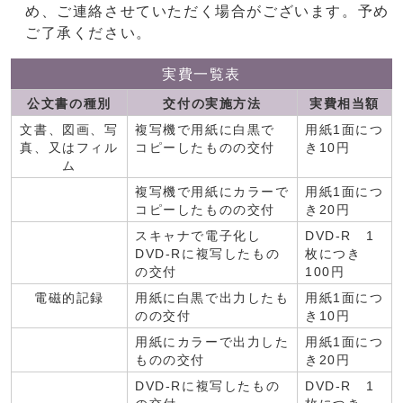
め、ご連絡させていただく場合がございます。予め
ご了承ください。
実費一覧表
公文書の種別
交付の実施方法
実費相当額
文書、図画、写
複写機で用紙に白黒で
用紙1面につ
真、又はフィル
コピーしたものの交付
き10円
ム
複写機で用紙にカラーで
用紙1面につ
コピーしたものの交付
き20円
スキャナで電子化し
DVD-R 1
DVD-Rに複写したもの
枚につき
の交付
100円
電磁的記録
用紙に白黒で出力したも
用紙1面につ
のの交付
き10円
用紙にカラーで出力した
用紙1面につ
ものの交付
き20円
DVD-Rに複写したもの
DVD-R 1