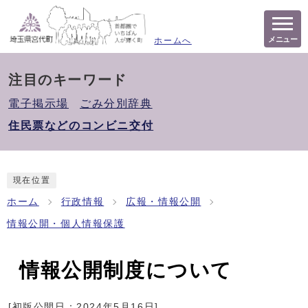
メニュー
ホームへ
注目のキーワード
電子掲示場
ごみ分別辞典
住民票などのコンビニ交付
現在位置
ホーム
行政情報
広報・情報公開
情報公開・個人情報保護
情報公開制度について
[初版公開日：
2024年5月16日
]