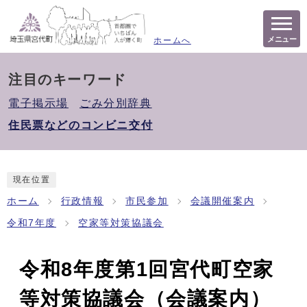
メニュー
ホームへ
注目のキーワード
電子掲示場
ごみ分別辞典
住民票などのコンビニ交付
現在位置
ホーム
行政情報
市民参加
会議開催案内
令和7年度
空家等対策協議会
令和8年度第1回宮代町空家
等対策協議会（会議案内）