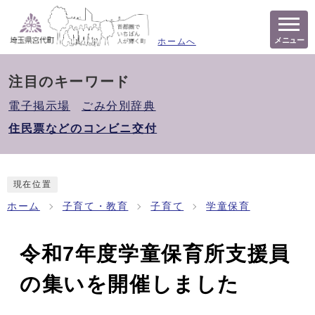
メニュー
ホームへ
注目のキーワード
電子掲示場
ごみ分別辞典
住民票などのコンビニ交付
現在位置
ホーム
子育て・教育
子育て
学童保育
令和7年度学童保育所支援員
の集いを開催しました