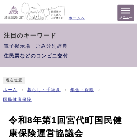
メニュー
ホームへ
注目のキーワード
電子掲示場
ごみ分別辞典
住民票などのコンビニ交付
現在位置
ホーム
暮らし・手続き
年金・保険
国民健康保険
令和8年第1回宮代町国民健
康保険運営協議会