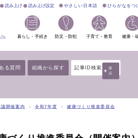
読み上げ
読み上げ設定
やさしい日本語
ひらがなをつ
ムへ
暮らし・手続き
防災・防犯
子育て・教育
健康・
ある質問
組織から探す
記事ID検索
表
示
会議開催案内
令和7年度
健康づくり推進委員会