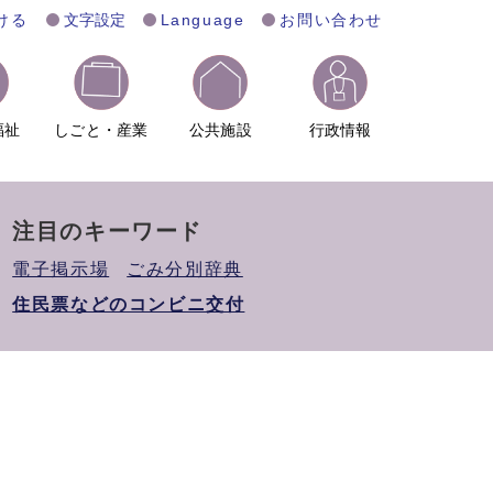
ける
文字設定
Language
お問い合わせ
福祉
しごと・産業
公共施設
行政情報
注目のキーワード
電子掲示場
ごみ分別辞典
住民票などのコンビニ交付