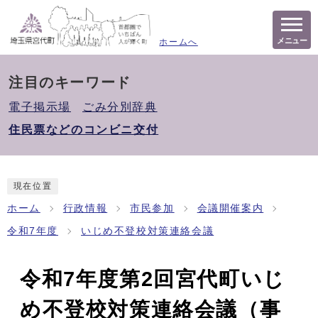
メニュー
ホームへ
注目のキーワード
電子掲示場
ごみ分別辞典
住民票などのコンビニ交付
現在位置
ホーム
行政情報
市民参加
会議開催案内
令和7年度
いじめ不登校対策連絡会議
令和7年度第2回宮代町いじ
め不登校対策連絡会議（事