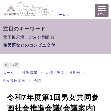
メニュー
ホームへ
注目のキーワード
電子掲示場
ごみ分別辞典
住民票などのコンビニ交付
現在位置
ホーム
行政情報
人権・男女共同参画
男女共同参画
会議
令和7年度第1回男女共同参
画社会推進会議(会議案内)