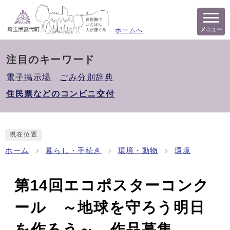
メニュー
ホームへ
注目のキーワード
電子掲示場
ごみ分別辞典
住民票などのコンビニ交付
現在位置
ホーム
暮らし・手続き
環境・動物
環境
第14回エコポスターコンク
ール ～地球を守ろう明日
を作ろう～ 作品募集