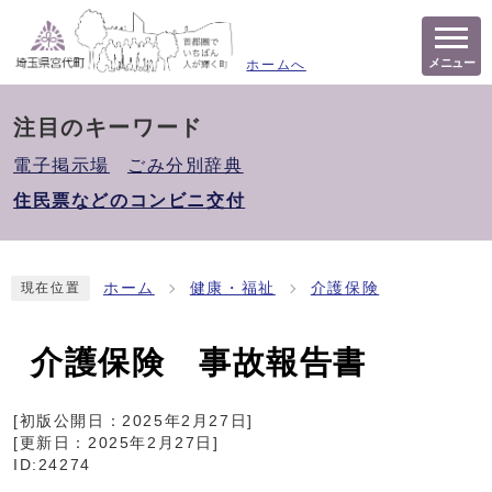
メニュー
ホームへ
注目のキーワード
電子掲示場
ごみ分別辞典
住民票などのコンビニ交付
ホーム
健康・福祉
介護保険
現在位置
介護保険 事故報告書
[初版公開日：
2025年2月27日
]
[更新日：
2025年2月27日
]
ID:24274