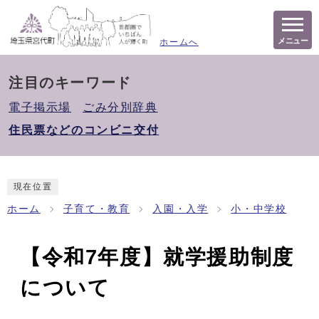
メニュー
ホームへ
注目のキーワード
電子掲示場
ごみ分別辞典
住民票などのコンビニ交付
現在位置
ホーム
子育て・教育
入園・入学
小・中学校
【令和7年度】就学援助制度
について