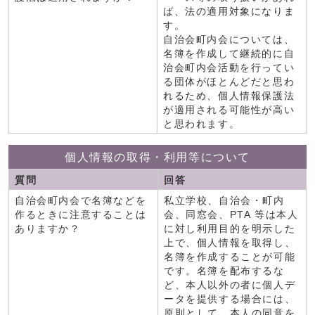
ば、法の適用対象になりま
す。
自治会町内会については、
名簿を作成して継続的に自
治会町内会活動を行ってい
る団体がほとんどだと思わ
れるため、個人情報保護法
が適用される可能性が高い
と思われます。
個人情報の取得・利用等について
質問
回答
自治会町内会で名簿などを
私立学校、自治会・町内
作るときに注意することは
会、同窓会、PTA 等は本人
ありますか？
に対し利用目的を明示した
上で、個人情報を取得し、
名簿を作成することが可能
です。名簿を配布するな
ど、本人以外の者に個人デ
ータを提供する場合には、
原則として、本人の同意を