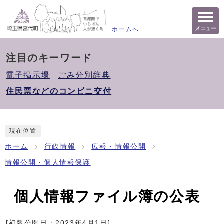
メニュー
ホームへ
注目のキーワード
電子掲示場
ごみ分別辞典
住民票などのコンビニ交付
現在位置
ホーム
行政情報
広報・情報公開
情報公開・個人情報保護
個人情報ファイル簿の公表
[初版公開日：
2023年4月1日
]