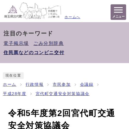
メニュー
ホームへ
注目のキーワード
電子掲示場
ごみ分別辞典
住民票などのコンビニ交付
現在位置
ホーム
行政情報
市民参加
会議録
平成28年度
宮代町交通安全対策協議会
令和5年度第2回宮代町交通
安全対策協議会