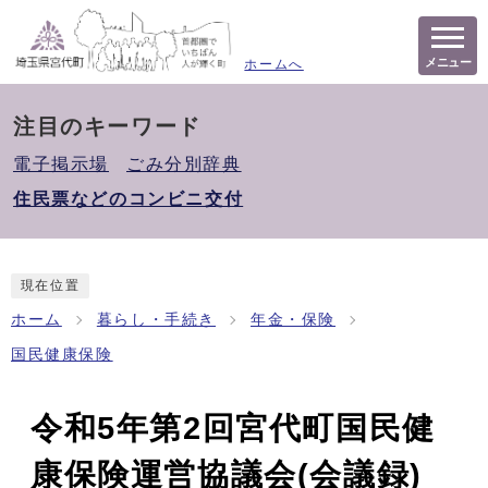
メニュー
ホームへ
注目のキーワード
電子掲示場
ごみ分別辞典
住民票などのコンビニ交付
現在位置
ホーム
暮らし・手続き
年金・保険
国民健康保険
令和5年第2回宮代町国民健
康保険運営協議会(会議録)