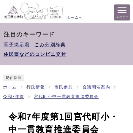
メニュー
ホームへ
注目のキーワード
電子掲示場
ごみ分別辞典
住民票などのコンビニ交付
現在位置
ホーム
行政情報
市民参加
会議開催案内
令和7年度
宮代町小中一貫教育推進委員会
令和7年度第1回宮代町小・
中一貫教育推進委員会