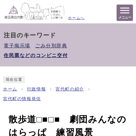
メニュー
ホームへ
注目のキーワード
電子掲示場
ごみ分別辞典
住民票などのコンビニ交付
現在位置
ホーム
行政情報
宮代町の紹介
宮代町の情報発信
散歩道□■□■ 劇団みんなの
はらっぱ 練習風景