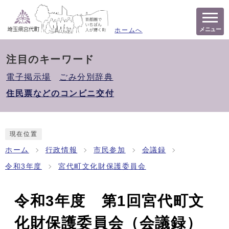
メニュー
ホームへ
注目のキーワード
電子掲示場
ごみ分別辞典
住民票などのコンビニ交付
現在位置
ホーム
行政情報
市民参加
会議録
令和3年度
宮代町文化財保護委員会
令和3年度 第1回宮代町文
化財保護委員会（会議録）