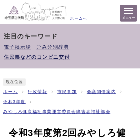
メニュー
ホームへ
注目のキーワード
電子掲示場
ごみ分別辞典
住民票などのコンビニ交付
現在位置
ホーム
行政情報
市民参加
会議開催案内
令和3年度
みやしろ健康福祉事業運営委員会障害者福祉部会
令和3年度第2回みやしろ健