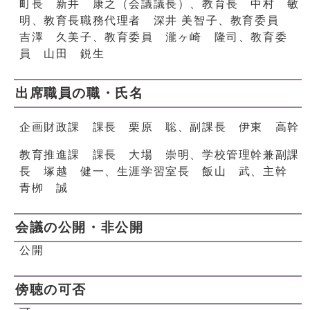
町長 新井 康之（会議議長）、教育長 中村 敏
明、教育長職務代理者 深井 美智子、教育委員
吉澤 久美子、教育委員 瀧ヶ崎 隆司、教育委
員 山田 鋭生
出席職員の職・氏名
企画財政課 課長 栗原 聡、副課長 伊東 高幹
教育推進課 課長 大場 崇明、学校管理幹兼副課
長 塚越 健一、生涯学習室長 飯山 武、主幹
青栁 誠
会議の公開・非公開
公開
傍聴の可否