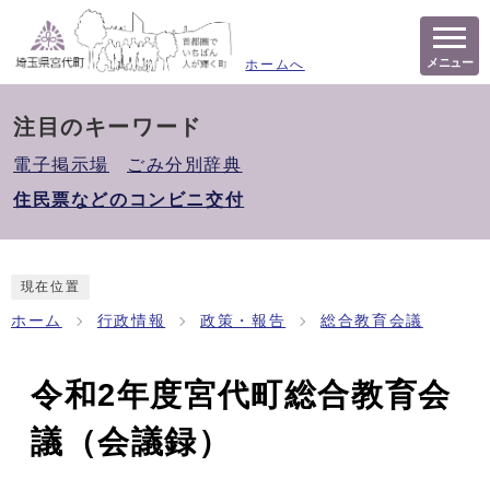
メニュー
ホームへ
注目のキーワード
電子掲示場
ごみ分別辞典
住民票などのコンビニ交付
現在位置
ホーム
行政情報
政策・報告
総合教育会議
令和2年度宮代町総合教育会
議（会議録）