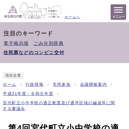
メニュー
ホームへ
注目のキーワード
電子掲示場
ごみ分別辞典
住民票などのコンビニ交付
現在位置
ホーム
行政情報
市民参加
会議開催案内
平成31年度・令和元年度
宮代町立小中学校の適正配置及び通学区域の編成等に関
する審議会
第4回宮代町立小中学校の適