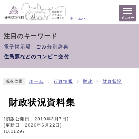
メニュー
ホームへ
注目のキーワード
電子掲示場
ごみ分別辞典
住民票などのコンビニ交付
ホーム
行政情報
財政
財政状況
現在位置
財政状況資料集
[初版公開日：
2019年3月7日
]
[更新日：
2026年6月22日
]
ID:11297