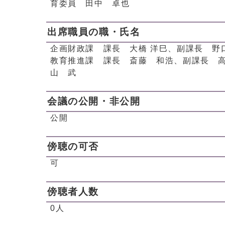
育委員 田中 卓也
出席職員の職・氏名
企画財政課 課長 大橋 洋巳、副課長 野
教育推進課 課長 斎藤 和浩、副課長 高
山 武
会議の公開・非公開
公開
傍聴の可否
可
傍聴者人数
0人