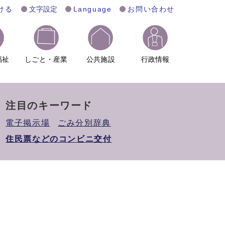
ける
文字設定
Language
お問い合わせ
福祉
しごと・産業
公共施設
行政情報
注目のキーワード
電子掲示場
ごみ分別辞典
住民票などのコンビニ交付