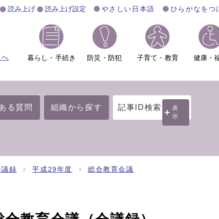
読み上げ
読み上げ設定
やさしい日本語
ひらがなをつ
ムへ
暮らし・手続き
防災・防犯
子育て・教育
健康・
ある質問
組織から探す
記事ID検索
表
示
会議録
平成29年度
総合教育会議