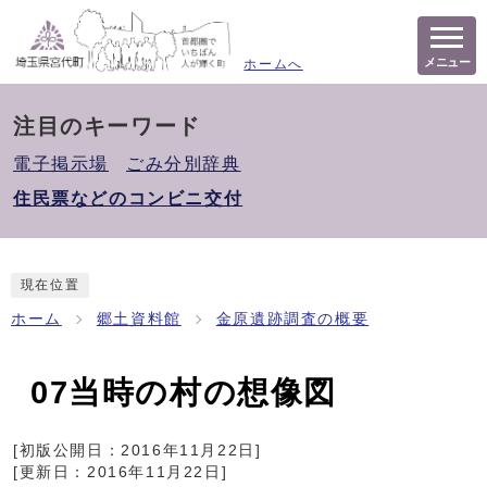
メニュー
ホームへ
注目のキーワード
電子掲示場
ごみ分別辞典
住民票などのコンビニ交付
現在位置
ホーム
郷土資料館
金原遺跡調査の概要
07当時の村の想像図
[初版公開日：
2016年11月22日
]
[更新日：
2016年11月22日
]