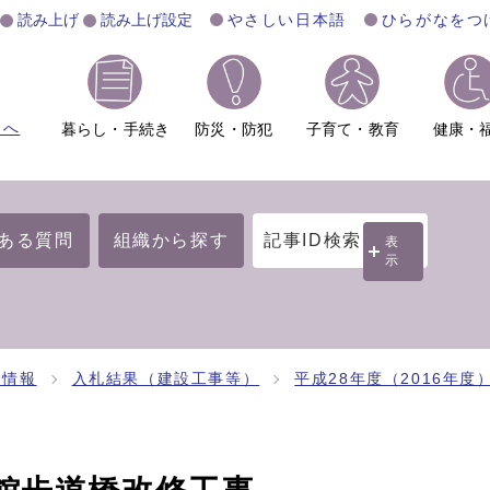
読み上げ
読み上げ設定
やさしい日本語
ひらがなをつ
ムへ
暮らし・手続き
防災・防犯
子育て・教育
健康・
ある質問
組織から探す
記事ID検索
表
示
約情報
入札結果（建設工事等）
平成28年度（2016年度