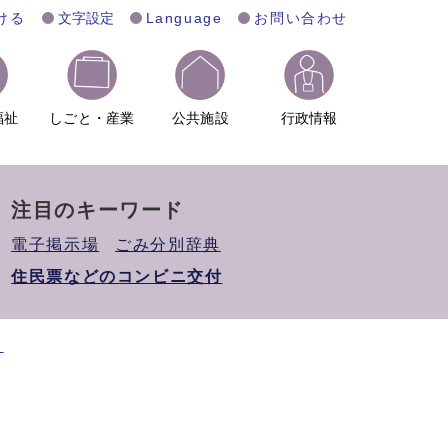
ける
文字設定
Language
お問い合わせ
福祉
しごと・産業
公共施設
行政情報
注目のキーワード
電子掲示場
ごみ分別辞典
住民票などのコンビニ交付
）