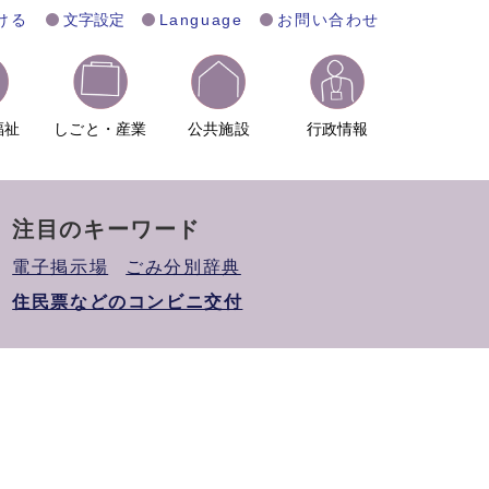
ける
文字設定
Language
お問い合わせ
福祉
しごと・産業
公共施設
行政情報
注目のキーワード
電子掲示場
ごみ分別辞典
住民票などのコンビニ交付