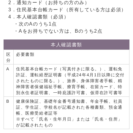
2．通知カード（お持ちの方のみ）
3．住民基本台帳カード（所有している方は必須）
4．本人確認書類（必須）
・次のAのうち1点
・Aをお持ちでない方は、Bのうち2点
本人確認書類
区
必要書類
分
A
住民基本台帳カード（写真付きに限る。）、運転免
許証、運転経歴証明書（平成24年4月1日以降に交付
されたものに限る。）、旅券、身体障害者手帳、精
神障害者保健福祉手帳、療育手帳、在留カード、特
別永住者証明書、一時庇護許可書、仮滞在許可書等
B
健康保険証、基礎年金番号通知書、年金手帳、社員
証、学生証、学校名が記載された各種書類、預金通
帳、医療受給者証等
※すべて「氏名・生年月日」または「氏名・住所」
が記載されたもの