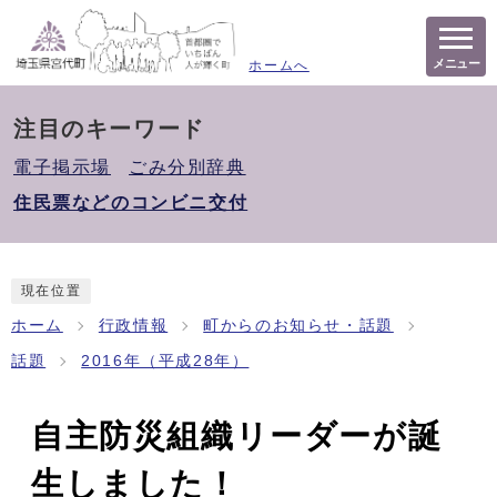
メニュー
ホームへ
注目のキーワード
電子掲示場
ごみ分別辞典
住民票などのコンビニ交付
現在位置
ホーム
行政情報
町からのお知らせ・話題
話題
2016年（平成28年）
自主防災組織リーダーが誕
生しました！