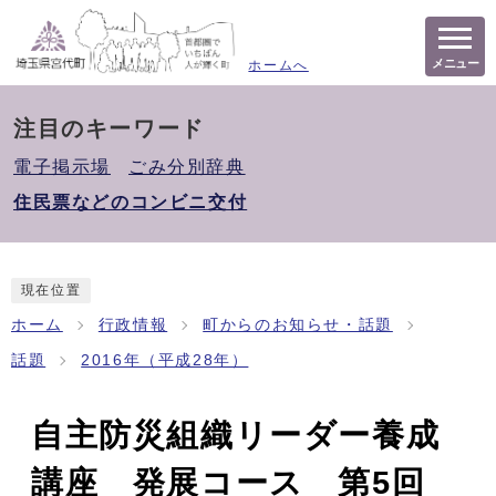
メニュー
ホームへ
注目のキーワード
電子掲示場
ごみ分別辞典
住民票などのコンビニ交付
現在位置
ホーム
行政情報
町からのお知らせ・話題
話題
2016年（平成28年）
自主防災組織リーダー養成
講座 発展コース 第5回