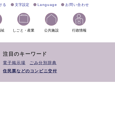
ける
文字設定
Language
お問い合わせ
福祉
しごと・産業
公共施設
行政情報
注目のキーワード
電子掲示場
ごみ分別辞典
住民票などのコンビニ交付