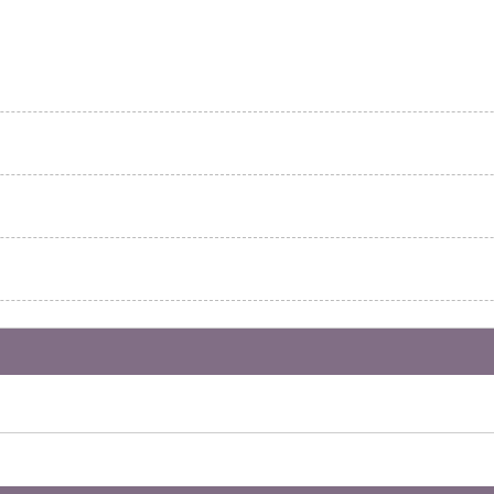
]
]
]
]