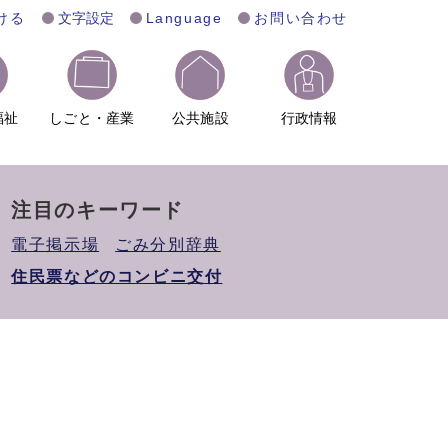
ける
文字設定
Language
お問い合わせ
福祉
しごと・産業
公共施設
行政情報
注目のキーワード
電子掲示場
ごみ分別辞典
住民票などのコンビニ交付