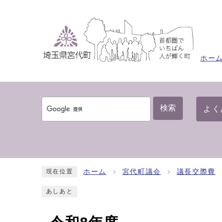
ホー
検索
よく
ホーム
宮代町議会
議長交際費
現在位置
あしあと