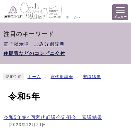
メニュー
ホームへ
注目のキーワード
電子掲示場
ごみ分別辞典
住民票などのコンビニ交付
ホーム
宮代町議会
審議結果
現在位置
令和5年
令和5年第4回宮代町議会定例会 審議結果
[2023年12月21日]