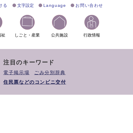
ける
文字設定
Language
お問い合わせ
福祉
しごと・産業
公共施設
行政情報
注目のキーワード
電子掲示場
ごみ分別辞典
住民票などのコンビニ交付