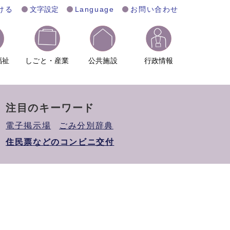
ける
文字設定
Language
お問い合わせ
福祉
しごと・産業
公共施設
行政情報
注目のキーワード
電子掲示場
ごみ分別辞典
住民票などのコンビニ交付