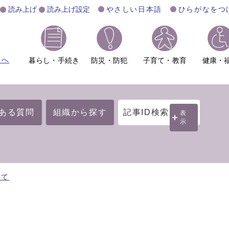
読み上げ
読み上げ設定
やさしい日本語
ひらがなをつ
ムへ
暮らし・手続き
防災・防犯
子育て・教育
健康・
ある質問
組織から探す
記事ID検索
表
示
いて