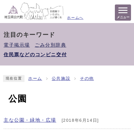
メニュー
ホームへ
注目のキーワード
電子掲示場
ごみ分別辞典
住民票などのコンビニ交付
ホーム
公共施設
その他
現在位置
公園
主な公園・緑地・広場
[2018年6月14日]