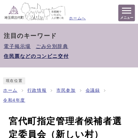
メニュー
ホームへ
注目のキーワード
電子掲示場
ごみ分別辞典
住民票などのコンビニ交付
現在位置
ホーム
行政情報
市民参加
会議録
令和4年度
宮代町指定管理者候補者選
定委員会（新しい村）