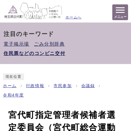
メニュー
ホームへ
注目のキーワード
電子掲示場
ごみ分別辞典
住民票などのコンビニ交付
現在位置
ホーム
行政情報
市民参加
会議録
令和4年度
宮代町指定管理者候補者選
定委員会（宮代町総合運動