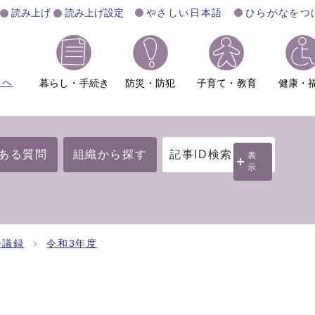
読み上げ
読み上げ設定
やさしい日本語
ひらがなをつ
ムへ
暮らし・手続き
防災・防犯
子育て・教育
健康・
ある質問
組織から探す
記事ID検索
表
示
会議録
令和3年度