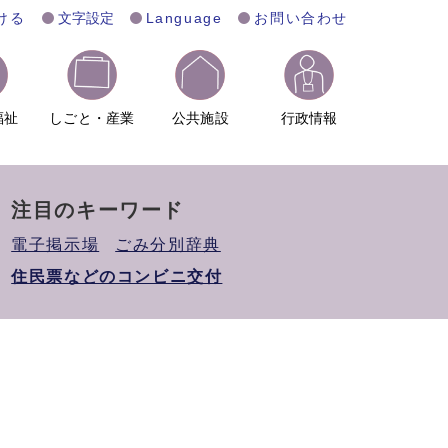
ける
文字設定
Language
お問い合わせ
福祉
しごと・産業
公共施設
行政情報
注目のキーワード
電子掲示場
ごみ分別辞典
住民票などのコンビニ交付