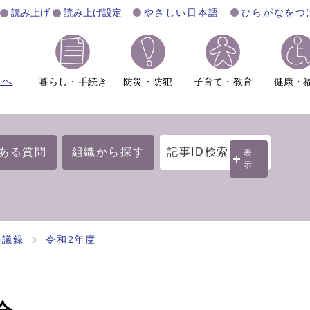
読み上げ
読み上げ設定
やさしい日本語
ひらがなをつ
ムへ
暮らし・手続き
防災・防犯
子育て・教育
健康・
ある質問
組織から探す
記事ID検索
表
示
会議録
令和2年度