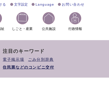
ける
文字設定
Language
お問い合わせ
福祉
しごと・産業
公共施設
行政情報
注目のキーワード
電子掲示場
ごみ分別辞典
住民票などのコンビニ交付