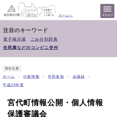
メニュー
ホームへ
注目のキーワード
電子掲示場
ごみ分別辞典
住民票などのコンビニ交付
現在位置
ホーム
行政情報
市民参加
会議録
平成29年度
宮代町情報公開・個人情報
保護審議会