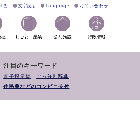
ける
文字設定
Language
お問い合わせ
福祉
しごと・産業
公共施設
行政情報
注目のキーワード
電子掲示場
ごみ分別辞典
住民票などのコンビニ交付