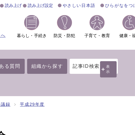
読み上げ
読み上げ設定
やさしい日本語
ひらがなをつ
ムへ
暮らし・手続き
防災・防犯
子育て・教育
健康・
ある質問
組織から探す
記事ID検索
表
示
会議録
平成29年度